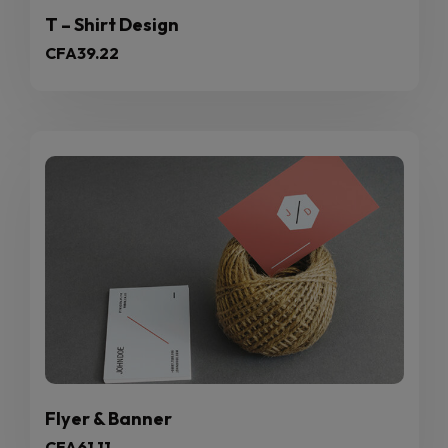
T – Shirt Design
CFA
39.22
Flyer & Banner
CFA
61.11