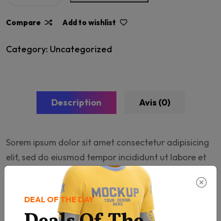
Card
Compare
Add to wishlist
quantity
Category:
Uncategorized
Description
Avis (0)
Sorem ipsum dolor sit amet consectetur adipisicing
elit, sed do eiusmod tempor incididunt ut labore et
dolore magna aliqua. Ut enim ad minim veniam, quis
nostrud exercitation ullamco laboris nisi ut aliquip
DEAL OF THE DAY
ex ea commodo consequat. Duis aute irure dolor in
reprehenderit in voluptate velit esse cillum dolore eu